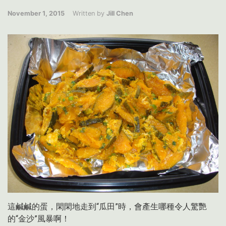
November 1, 2015
Written by
Jill Chen
這鹹鹹的蛋，閑閑地走到“瓜田”時，會產生哪種令人驚艷
的“金沙”風暴啊！