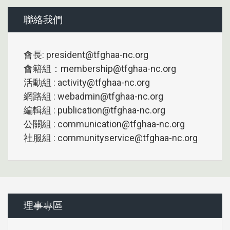
聯絡我們
會長: president@tfghaa-nc.org
會籍組：membership@tfghaa-nc.org
活動組 : activity@tfghaa-nc.org
網路組 : webadmin@tfghaa-nc.org
編輯組 : publication@tfghaa-nc.org
公關組 : communication@tfghaa-nc.org
社服組 : communityservice@tfghaa-nc.org
理事專區