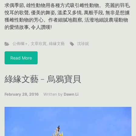
求偶季節, 雄性動物用各種方式吸引雌性動物。 亮麗的羽毛,
悅耳的歌聲, 優美的舞姿, 溫柔又多情, 萬般手段, 無非是想擄
獲雌性動物的芳心。作者細膩地觀察, 活潑地細說農場動物
的愛情故事, 令人讚嘆!
公佈欄＋
,
文章欣賞
,
綠緣文藝
沈珍妮
Read More
綠緣文藝﹣烏鴉寶貝
February 28, 2016
Written by
Dawn Li