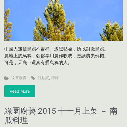
中國人迷信烏鴉不吉祥，漆黑聒噪，所以討厭烏鴉。
農地上的烏鴉，奢侈享用農作收成，更讓農夫倒楣。
可是，天底下還真有愛烏鴉的人。
文章欣賞
沈珍妮
,
翠軒
Read More
綠園廚藝 2015 十一月上菜 － 南
瓜料理