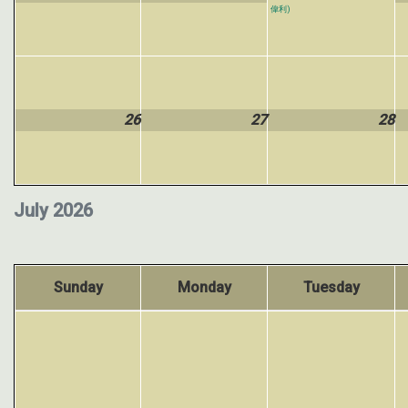
偉利)
26
27
28
July 2026
Sunday
Monday
Tuesday