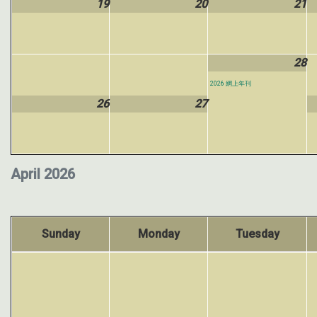
19
20
21
28
2026 網上年刊
26
27
April 2026
Sunday
Monday
Tuesday