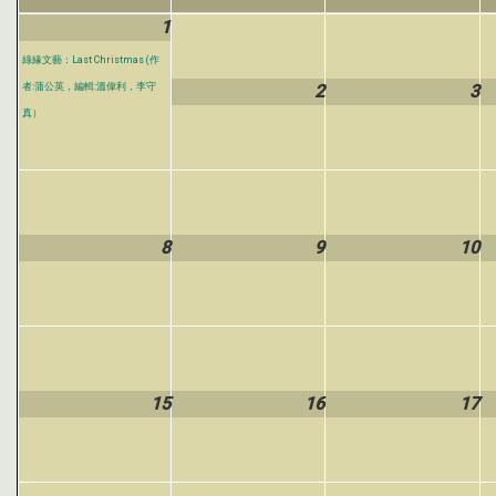
1
綠緣文藝：Last Christmas (作
者:蒲公英，編輯:溫偉利，李守
2
3
真）
8
9
10
15
16
17