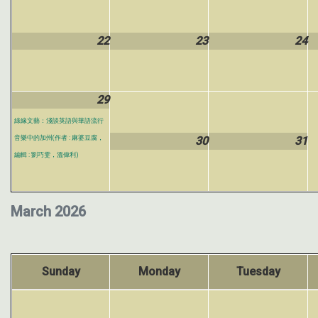
22
23
24
29
綠緣文藝：淺談英語與華語流行
音樂中的加州(作者 : 麻婆豆腐，
30
31
編輯 : 劉巧雯，溫偉利)
March 2026
Sunday
Monday
Tuesday