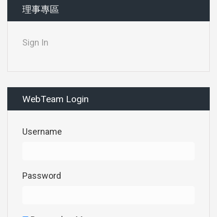
理事專區
Sign In
WebTeam Login
Username
Password