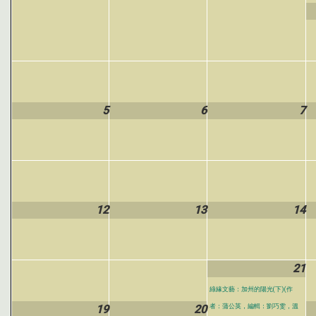
5
6
7
12
13
14
21
綠緣文藝：加州的陽光(下)(作
19
20
者：蒲公英，編輯：劉巧雯，溫