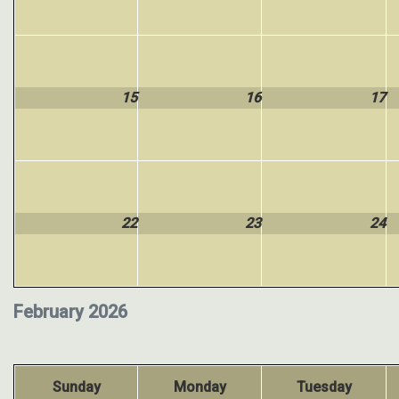
15
16
17
22
23
24
February 2026
Sunday
Monday
Tuesday