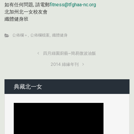
如有任何問題, 請電郵
fitness@tfghaa-nc.org
北加州北一女校友會
纖體健身班
公佈欄＋
,
公佈欄檔案
,
纖體健身
四月綠園廚藝~簡易微波油飯
2014 綠緣年刊
典藏北一女