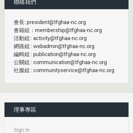
聯絡我們
會長: president@tfghaa-nc.org
會籍組：membership@tfghaa-nc.org
活動組 : activity@tfghaa-nc.org
網路組 : webadmin@tfghaa-nc.org
編輯組 : publication@tfghaa-nc.org
公關組 : communication@tfghaa-nc.org
社服組 : communityservice@tfghaa-nc.org
理事專區
Sign In