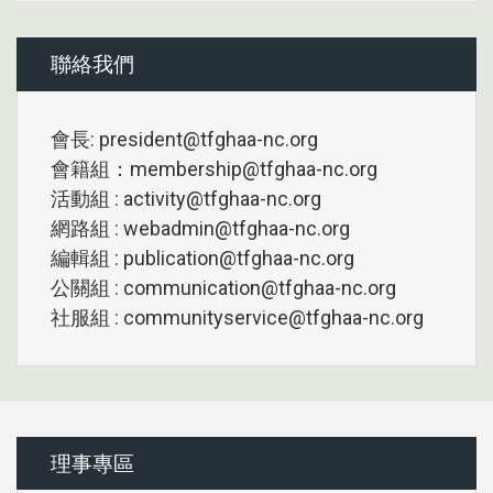
聯絡我們
會長: president@tfghaa-nc.org
會籍組：membership@tfghaa-nc.org
活動組 : activity@tfghaa-nc.org
網路組 : webadmin@tfghaa-nc.org
編輯組 : publication@tfghaa-nc.org
公關組 : communication@tfghaa-nc.org
社服組 : communityservice@tfghaa-nc.org
理事專區