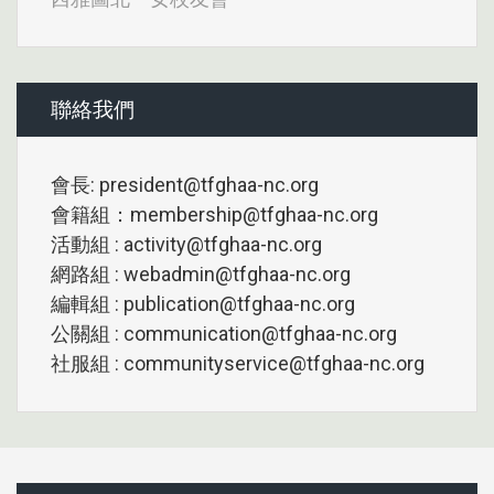
聯絡我們
會長: president@tfghaa-nc.org
會籍組：membership@tfghaa-nc.org
活動組 : activity@tfghaa-nc.org
網路組 : webadmin@tfghaa-nc.org
編輯組 : publication@tfghaa-nc.org
公關組 : communication@tfghaa-nc.org
社服組 : communityservice@tfghaa-nc.org