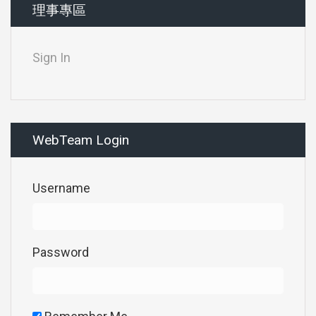
理事專區
Sign In
WebTeam Login
Username
Password