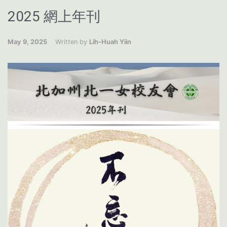
2025 網上年刊
May 9, 2025
Written by
Lih-Huah Yiin