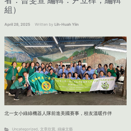
者：曾雯萱 編輯：尹立樺，編輯
組）
April 28, 2025
Written by
Lih-Huah Yiin
北一女小綠綠機器人隊前進美國賽事，校友溫暖作伴
Uncategorized
,
文章欣賞
,
綠緣文藝